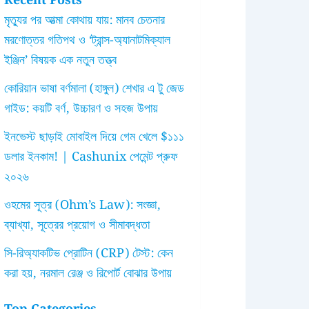
Recent Posts
মৃত্যুর পর আত্মা কোথায় যায়: মানব চেতনার
মরণোত্তর গতিপথ ও ‘ট্রান্স-অ্যানাটমিক্যাল
ইঞ্জিন’ বিষয়ক এক নতুন তত্ত্ব
কোরিয়ান ভাষা বর্ণমালা (হাঙ্গুল) শেখার এ টু জেড
গাইড: কয়টি বর্ণ, উচ্চারণ ও সহজ উপায়
ইনভেস্ট ছাড়াই মোবাইল দিয়ে গেম খেলে $১১১
ডলার ইনকাম! | Cashunix পেমেন্ট প্রুফ
২০২৬
ওহমের সূত্র (Ohm’s Law): সংজ্ঞা,
ব্যাখ্যা, সূত্রের প্রয়োগ ও সীমাবদ্ধতা
সি-রিঅ্যাকটিভ প্রোটিন (CRP) টেস্ট: কেন
করা হয়, নরমাল রেঞ্জ ও রিপোর্ট বোঝার উপায়