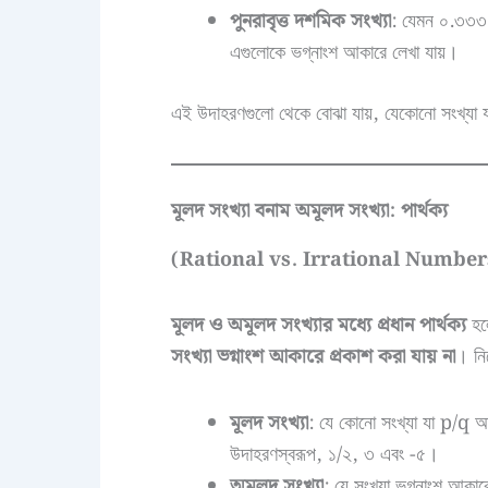
পুনরাবৃত্ত দশমিক সংখ্যা
: যেমন ০.৩৩৩
এগুলোকে ভগ্নাংশ আকারে লেখা যায়।
এই উদাহরণগুলো থেকে বোঝা যায়, যেকোনো সংখ্যা যা
মূলদ সংখ্যা বনাম অমূলদ সংখ্যা: পার্থক্য
(Rational vs. Irrational Number
মূলদ ও অমূলদ সংখ্যার মধ্যে প্রধান পার্থক্য
হল
সংখ্যা ভগ্নাংশ আকারে প্রকাশ করা যায় না
। নিচ
মূলদ সংখ্যা
: যে কোনো সংখ্যা যা p/q আক
উদাহরণস্বরূপ, ১/২, ৩ এবং -৫।
অমূলদ সংখ্যা
: যে সংখ্যা ভগ্নাংশ আকার