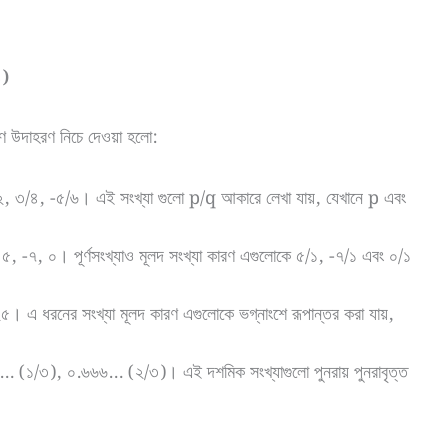
)
ারণ উদাহরণ নিচে দেওয়া হলো:
২, ৩/৪, -৫/৬। এই সংখ্যা গুলো p/q আকারে লেখা যায়, যেখানে p এবং
 ৫, -৭, ০। পূর্ণসংখ্যাও মূলদ সংখ্যা কারণ এগুলোকে ৫/১, -৭/১ এবং ০/১
৫। এ ধরনের সংখ্যা মূলদ কারণ এগুলোকে ভগ্নাংশে রূপান্তর করা যায়,
 (১/৩), ০.৬৬৬… (২/৩)। এই দশমিক সংখ্যাগুলো পুনরায় পুনরাবৃত্ত