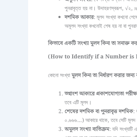
পুনরাবৃত্ত হয় না। উদাহরণস্বরূপ, √২, 
দশমিক আকার
: মূলদ সংখ্যা কখনো শেষ
অমূলদ সংখ্যা কখনোই শেষ হয় না বা পুনরা
কিভাবে একটি সংখ্যা মূলদ কিনা তা সনাক্ত ক
(How to Identify if a Number is 
কোনো সংখ্যা
মূলদ কিনা তা নির্ধারণ করার জন্
ভগ্নাংশ আকারে প্রকাশযোগ্যতা পরীক্ষ
তবে এটি মূলদ।
শেষের দশমিক বা পুনরাবৃত্ত দশমিক
: 
০.৬৬৬…) আকারে থাকে, তবে সেটি মূলদ
অমূলদ সংখ্যা ব্যতিক্রম
: যদি সংখ্যাটি