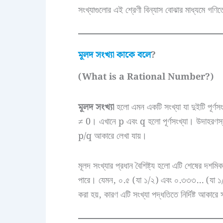
সংখ্যাগুলোর এই শ্রেণী বিন্যাস বোঝার মাধ্যমে গণিতে
মূলদ সংখ্যা কাকে বলে
?
(What is a Rational Number?)
মূলদ সংখ্যা
হলো এমন একটি সংখ্যা যা দুইটি পূর্ণস
≠ 0। এখানে p এবং q হলো পূর্ণসংখ্যা। উদাহরণস্
p/q আকারে লেখা যায়।
মূলদ সংখ্যার প্রধান বৈশিষ্ট্য হলো এটি শেষের দ
পারে। যেমন, ০.৫ (যা ১/২) এবং ০.৩৩৩… (যা ১/৩)
করা হয়, কারণ এটি সংখ্যা পদ্ধতিতে নির্দিষ্ট আকা