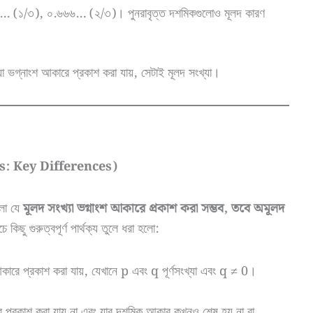
… (১/৩), ০.৬৬৬… (২/৩)। পুনরাবৃত্ত দশমিকগুলোও মূলদ কারণ
 ভগ্নাংশ আকারে প্রকাশ করা যায়, সেটাই মূলদ সংখ্যা।
s: Key Differences)
ো যে
মূলদ সংখ্যা ভগ্নাংশ আকারে প্রকাশ করা সম্ভব, তবে অমূলদ
ে কিছু গুরুত্বপূর্ণ পার্থক্য তুলে ধরা হলো:
ারে প্রকাশ করা যায়, যেখানে p এবং q পূর্ণসংখ্যা এবং q ≠ 0।
ে প্রকাশ করা যায় না এবং যার দশমিক আকার কখনও শেষ হয় না বা