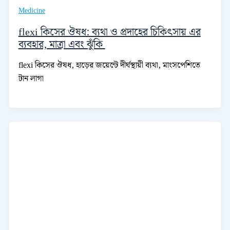
Medicine
flexi কিসের ঔষধ: ব্যথা ও প্রদাহের চিকিৎসায় এর
ব্যবহার, মাত্রা এবং ঝুঁকি
flexi কিসের ঔষধ, হাড়ের জয়েন্টে দীর্ঘস্থায়ী ব্যথা, মাংসপেশিতে
টান লাগা