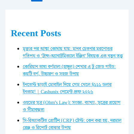
Recent Posts
মৃত্যুর পর আত্মা কোথায় যায়: মানব চেতনার মরণোত্তর
গতিপথ ও ‘ট্রান্স-অ্যানাটমিক্যাল ইঞ্জিন’ বিষয়ক এক নতুন তত্ত্ব
কোরিয়ান ভাষা বর্ণমালা (হাঙ্গুল) শেখার এ টু জেড গাইড:
কয়টি বর্ণ, উচ্চারণ ও সহজ উপায়
ইনভেস্ট ছাড়াই মোবাইল দিয়ে গেম খেলে $১১১ ডলার
ইনকাম! | Cashunix পেমেন্ট প্রুফ ২০২৬
ওহমের সূত্র (Ohm’s Law): সংজ্ঞা, ব্যাখ্যা, সূত্রের প্রয়োগ
ও সীমাবদ্ধতা
সি-রিঅ্যাকটিভ প্রোটিন (CRP) টেস্ট: কেন করা হয়, নরমাল
রেঞ্জ ও রিপোর্ট বোঝার উপায়