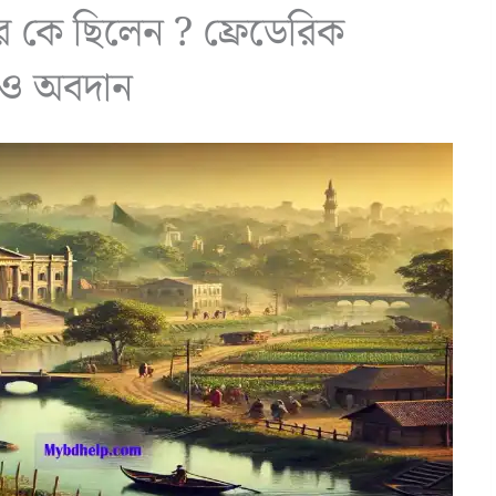
্নর কে ছিলেন ? ফ্রেডেরিক
ন ও অবদান