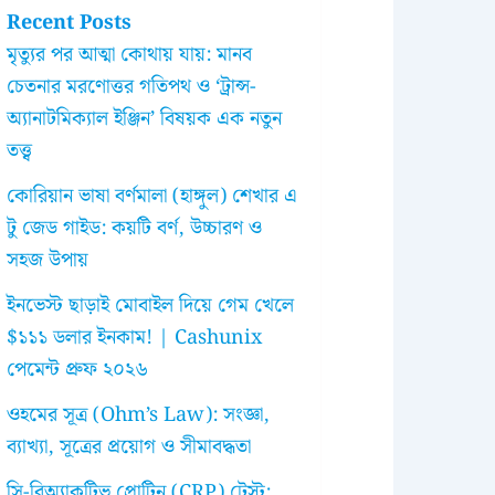
Recent Posts
মৃত্যুর পর আত্মা কোথায় যায়: মানব
চেতনার মরণোত্তর গতিপথ ও ‘ট্রান্স-
অ্যানাটমিক্যাল ইঞ্জিন’ বিষয়ক এক নতুন
তত্ত্ব
কোরিয়ান ভাষা বর্ণমালা (হাঙ্গুল) শেখার এ
টু জেড গাইড: কয়টি বর্ণ, উচ্চারণ ও
সহজ উপায়
ইনভেস্ট ছাড়াই মোবাইল দিয়ে গেম খেলে
$১১১ ডলার ইনকাম! | Cashunix
পেমেন্ট প্রুফ ২০২৬
ওহমের সূত্র (Ohm’s Law): সংজ্ঞা,
ব্যাখ্যা, সূত্রের প্রয়োগ ও সীমাবদ্ধতা
সি-রিঅ্যাকটিভ প্রোটিন (CRP) টেস্ট: