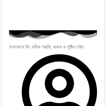
খাদ্যাভ্যাস কি: সঠিক পদ্ধতি, প্রভাব ও পুষ্টির গাইড