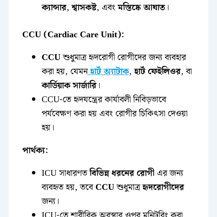
ক্যান্সার
,
শ্বাসকষ্ট
, এবং
মস্তিষ্কে আঘাত
।
CCU (Cardiac Care Unit):
CCU
শুধুমাত্র হৃদরোগী রোগীদের জন্য ব্যবহার
করা হয়, যেমন
হার্ট অ্যাটাক
,
হার্ট ফেইলিওর
, বা
কার্ডিয়াক সার্জারি
।
CCU-তে হৃদযন্ত্রের কার্যাবলী নিবিড়ভাবে
পর্যবেক্ষণ করা হয় এবং রোগীর চিকিৎসা দেওয়া
হয়।
পার্থক্য:
ICU সাধারণত
বিভিন্ন ধরনের রোগী
এর জন্য
ব্যবহৃত হয়, তবে
CCU
শুধুমাত্র
হৃদরোগীদের
জন্য।
ICU-তে শারীরিক অবস্থার ওপর মনিটরিং করা