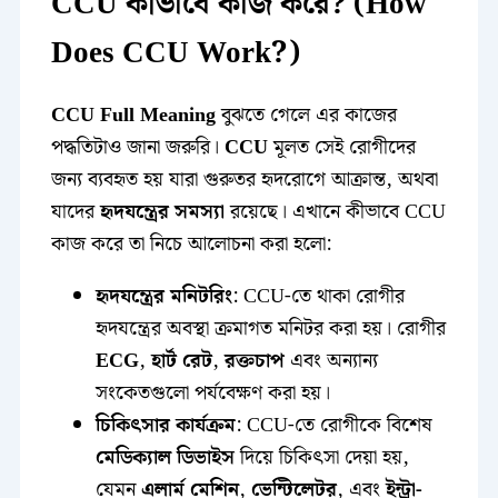
CCU কীভাবে কাজ করে? (How
Does CCU Work?)
CCU Full Meaning
বুঝতে গেলে এর কাজের
পদ্ধতিটাও জানা জরুরি।
CCU
মূলত সেই রোগীদের
জন্য ব্যবহৃত হয় যারা গুরুতর হৃদরোগে আক্রান্ত, অথবা
যাদের
হৃদযন্ত্রের সমস্যা
রয়েছে। এখানে কীভাবে CCU
কাজ করে তা নিচে আলোচনা করা হলো:
হৃদযন্ত্রের মনিটরিং
: CCU-তে থাকা রোগীর
হৃদযন্ত্রের অবস্থা ক্রমাগত মনিটর করা হয়। রোগীর
ECG
,
হার্ট রেট
,
রক্তচাপ
এবং অন্যান্য
সংকেতগুলো পর্যবেক্ষণ করা হয়।
চিকিৎসার কার্যক্রম
: CCU-তে রোগীকে বিশেষ
মেডিক্যাল ডিভাইস
দিয়ে চিকিৎসা দেয়া হয়,
যেমন
এলার্ম মেশিন
,
ভেন্টিলেটর
, এবং
ইন্ট্রা-