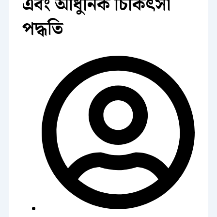
এবং আধুনিক চিকিৎসা
পদ্ধতি