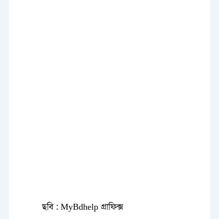
ছবি : MyBdhelp গ্রাফিক্স