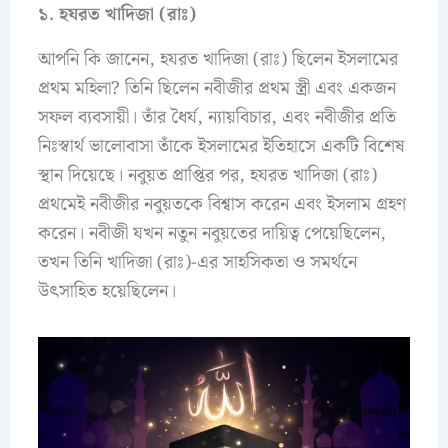
১. হযরত খাদিজা (রাঃ)
আপনি কি জানেন, হযরত খাদিজা (রাঃ) ছিলেন ইসলামের
প্রথম মহিলা? তিনি ছিলেন নবীজীর প্রথম স্ত্রী এবং একজন
সফল ব্যবসায়ী। তাঁর ধৈর্য, ন্যায়বিচার, এবং নবীজীর প্রতি
নিঃস্বার্থ ভালোবাসা তাঁকে ইসলামের ইতিহাসে একটি বিশেষ
স্থান দিয়েছে। নবুয়ত প্রাপ্তির পর, হযরত খাদিজা (রাঃ)
প্রথমেই নবীজীর নবুয়তকে বিশ্বাস করেন এবং ইসলাম গ্রহণ
করেন। নবীজী যখন নতুন নবুয়তের দায়িত্ব পেয়েছিলেন,
তখন তিনি খাদিজা (রাঃ)-এর সাহসিকতা ও সমর্থনে
উৎসাহিত হয়েছিলেন।