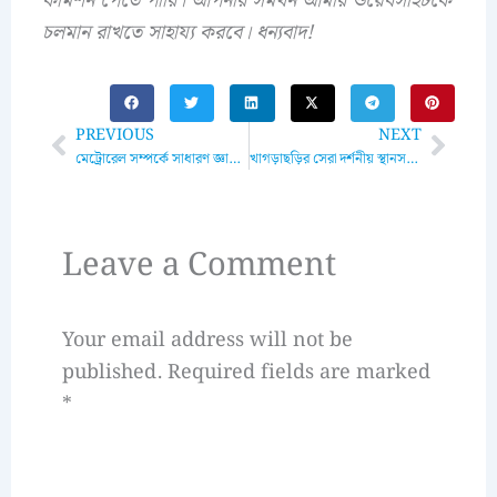
কমিশন পেতে পারি। আপনার সমর্থন আমার ওয়েবসাইটকে
চলমান রাখতে সাহায্য করবে। ধন্যবাদ!
Prev
Next
PREVIOUS
NEXT
মেট্রোরেল সম্পর্কে সাধারণ জ্ঞান: ঢাকার পরিবহন ব্যবস্থায় একটি যুগান্তকারী পদক্ষেপ
খাগড়াছড়ির সেরা দর্শনীয় স্থানসমূহ: প্রকৃতির সৌন্দর্যের নিখুঁত মেলবন্ধন
Leave a Comment
Your email address will not be
published.
Required fields are marked
*