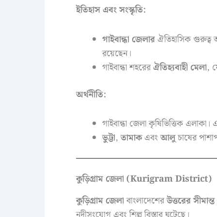
ইতিহাস এবং সংস্কৃতি:
গাইবান্ধা জেলার
ঐতিহাসিক গুরুত্
রয়েছেন।
গাইবান্ধা শহরের
ঐতিহ্যবাহী মেলা
, 
অর্থনীতি:
গাইবান্ধা জেলা কৃষিভিত্তিক এলাকা। 
ভুট্টা
,
তামাক
এবং
আলু
চাষের পাশা
কুড়িগ্রাম জেলা (Kurigram District)
কুড়িগ্রাম জেলা
বাংলাদেশের
উত্তরের সীমান্
নদীসংযোগ এবং শিল্প বিস্তার ঘটেছে।