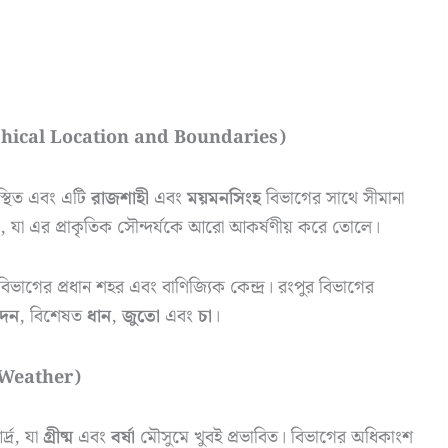
aphical Location and Boundaries)
স্থিত এবং এটি
রাজশাহী
এবং
ময়মনসিংহ
বিভাগের সাথে সীমানা
রা, যা এর প্রাকৃতিক সৌন্দর্যকে আরো আকর্ষণীয় করে তোলে।
বিভাগের প্রধান শহর এবং বাণিজ্যিক কেন্দ্র। রংপুর বিভাগের
াদন
, বিশেষত
ধান
,
জুতো
এবং
চা
।
d Weather)
দ্র, যা
গ্রীষ্ম
এবং
বর্ষা
মৌসুমে খুবই প্রভাবিত। বিভাগের অধিকাংশ