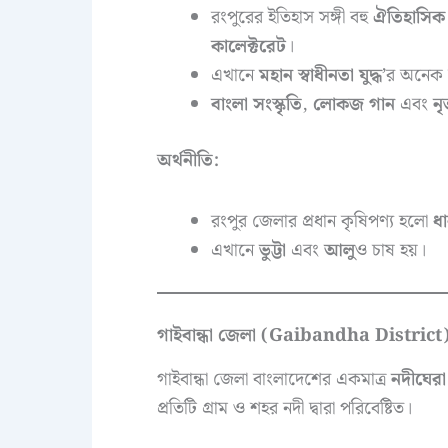
রংপুরের ইতিহাস সঙ্গী বহু
ঐতিহাসিক স
কালেক্টরেট
।
এখানে
মহান স্বাধীনতা যুদ্ধ
’র অনেক স
বাংলা সংস্কৃতি
,
লোকজ গান
এবং
নৃ
অর্থনীতি:
রংপুর জেলার প্রধান কৃষিপণ্য হলো
ধ
এখানে
ভুট্টা
এবং
আলু
ও চাষ হয়।
গাইবান্ধা জেলা (Gaibandha District
গাইবান্ধা জেলা বাংলাদেশের একমাত্র
নদীঘের
প্রতিটি গ্রাম ও শহর নদী দ্বারা পরিবেষ্টিত।