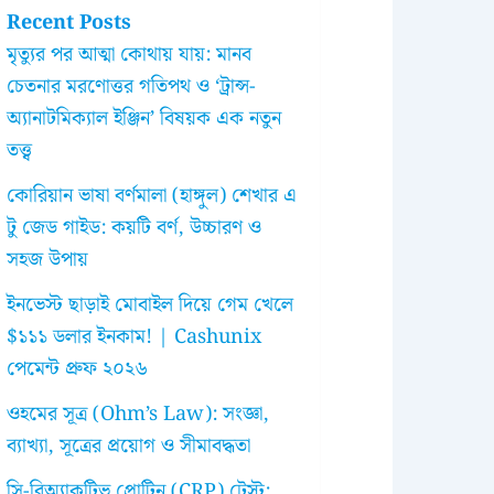
Recent Posts
মৃত্যুর পর আত্মা কোথায় যায়: মানব
চেতনার মরণোত্তর গতিপথ ও ‘ট্রান্স-
অ্যানাটমিক্যাল ইঞ্জিন’ বিষয়ক এক নতুন
তত্ত্ব
কোরিয়ান ভাষা বর্ণমালা (হাঙ্গুল) শেখার এ
টু জেড গাইড: কয়টি বর্ণ, উচ্চারণ ও
সহজ উপায়
ইনভেস্ট ছাড়াই মোবাইল দিয়ে গেম খেলে
$১১১ ডলার ইনকাম! | Cashunix
পেমেন্ট প্রুফ ২০২৬
ওহমের সূত্র (Ohm’s Law): সংজ্ঞা,
ব্যাখ্যা, সূত্রের প্রয়োগ ও সীমাবদ্ধতা
সি-রিঅ্যাকটিভ প্রোটিন (CRP) টেস্ট: