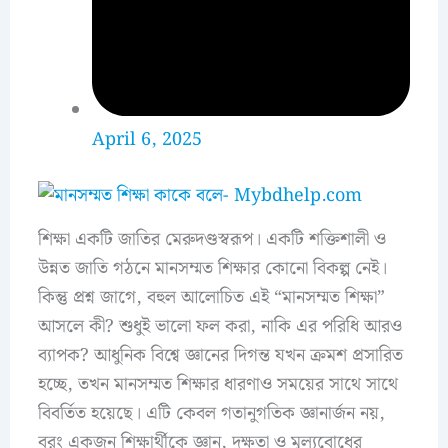
April 6, 2025
শিক্ষা একটি জাতির মেরুদণ্ডস্বরূপ। একটি শক্তিশালী ও
উন্নত জাতি গঠনে মানসম্মত শিক্ষার কোনো বিকল্প নেই।
কিন্তু প্রশ্ন জাগে, বহুল আলোচিত এই “মানসম্মত শিক্ষা”
আসলে কী? শুধুই ভালো ফল করা, নাকি এর পরিধি আরও
ব্যাপক? আধুনিক বিশ্বে জ্ঞানের দিগন্ত যখন ক্রমশ প্রসারিত
হচ্ছে, তখন মানসম্মত শিক্ষার ধারণাও সময়ের সাথে সাথে
বিবর্তিত হয়েছে। এটি কেবল গতানুগতিক জ্ঞানার্জন নয়,
বরং একজন শিক্ষার্থীকে জ্ঞান, দক্ষতা ও মূল্যবোধের