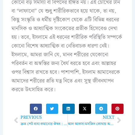
কোনো বড় সমস্যা বা বিপদের ইঙ্গিত নয়। এই চোখের টান
বা “লাফানো” যে শুধু শারীরিকভাবে হয়ে থাকে, তা নয়,
কিছু সংস্কৃতি ও ধর্মীয় দৃষ্টিকোণ থেকে এটি বিভিন্ন ধরনের
মানসিক ও আধ্যাত্মিক সংকেতের প্রতীক হিসেবেও দেখা
হয়। তবে, ইসলামে এই ধরনের শারীরিক পরিস্থিতি সম্পর্কে
কোনো বিশেষ আধ্যাত্মিক বা নেতিবাচক ধারণা নেই।
ইসলামে, আমরা জানি যে, মানব শরীরের যেকোনো
পরিবর্তন বা অস্বস্তির জন্য ধৈর্য ধরতে হবে এবং আল্লাহর
ওপর বিশ্বাস রাখতে হবে। পাশাপাশি, ইসলাম আমাদেরকে
আমাদের শরীরের প্রতি যত্ন নিতে এবং সুস্থ জীবনযাপন
করতে উৎসাহিত করে।
Prev
Next
PREVIOUS
NEXT
দ্রুত পেট ব্যথা কমানোর ঔষধ : উপকারিতা, প্রকারভেদ এবং কার্যকরী সমাধান
আল আকসা মসজিদ কোথায় অবস্থিত? ইতিহাস এবং গুরুত্বপূর্ণ তথ্য