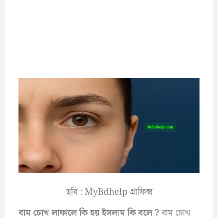
ছবি : MyBdhelp গ্রাফিক্স
বাম চোখ লাফালে কি হয় ইসলাম কি বলে ?
বাম চোখ