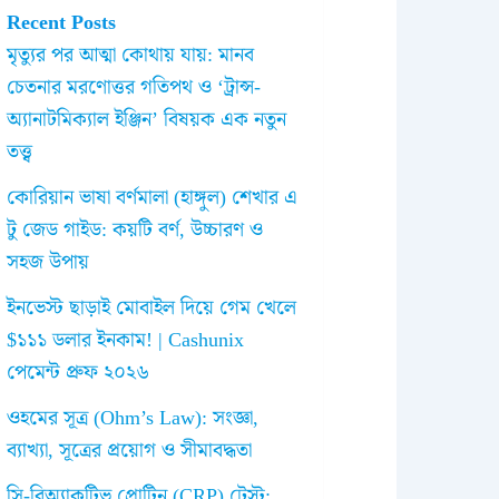
Recent Posts
মৃত্যুর পর আত্মা কোথায় যায়: মানব
চেতনার মরণোত্তর গতিপথ ও ‘ট্রান্স-
অ্যানাটমিক্যাল ইঞ্জিন’ বিষয়ক এক নতুন
তত্ত্ব
কোরিয়ান ভাষা বর্ণমালা (হাঙ্গুল) শেখার এ
টু জেড গাইড: কয়টি বর্ণ, উচ্চারণ ও
সহজ উপায়
ইনভেস্ট ছাড়াই মোবাইল দিয়ে গেম খেলে
$১১১ ডলার ইনকাম! | Cashunix
পেমেন্ট প্রুফ ২০২৬
ওহমের সূত্র (Ohm’s Law): সংজ্ঞা,
ব্যাখ্যা, সূত্রের প্রয়োগ ও সীমাবদ্ধতা
সি-রিঅ্যাকটিভ প্রোটিন (CRP) টেস্ট: