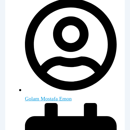
Golam Mostafa Emon