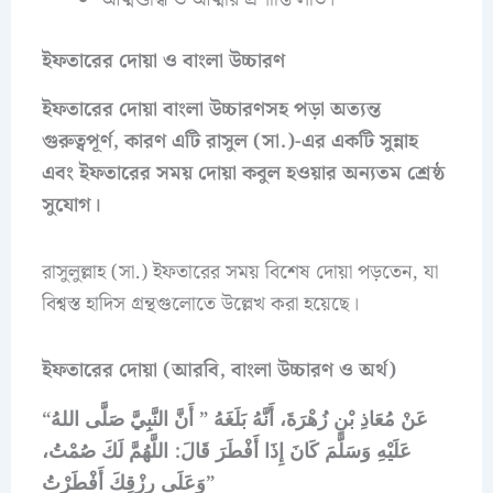
ইফতারের দোয়া ও বাংলা উচ্চারণ
ইফতারের দোয়া বাংলা উচ্চারণসহ পড়া অত্যন্ত
গুরুত্বপূর্ণ, কারণ এটি রাসুল (সা.)-এর একটি সুন্নাহ
এবং ইফতারের সময় দোয়া কবুল হওয়ার অন্যতম শ্রেষ্ঠ
সুযোগ।
রাসুলুল্লাহ (সা.) ইফতারের সময় বিশেষ দোয়া পড়তেন, যা
বিশ্বস্ত হাদিস গ্রন্থগুলোতে উল্লেখ করা হয়েছে।
ইফতা
রের দোয়া (আরবি, বাংলা উচ্চারণ ও অর্থ)
“عَنْ مُعَاذِ بْنِ زُهْرَةَ، أَنَّهُ بَلَغَهُ ” أَنَّ النَّبِيَّ صَلَّى اللهُ
عَلَيْهِ وَسَلَّمَ كَانَ إِذَا أَفْطَرَ قَالَ: اللَّهُمَّ لَكَ صُمْتُ،
وَعَلَى رِزْقِكَ أَفْطَرْتُ”