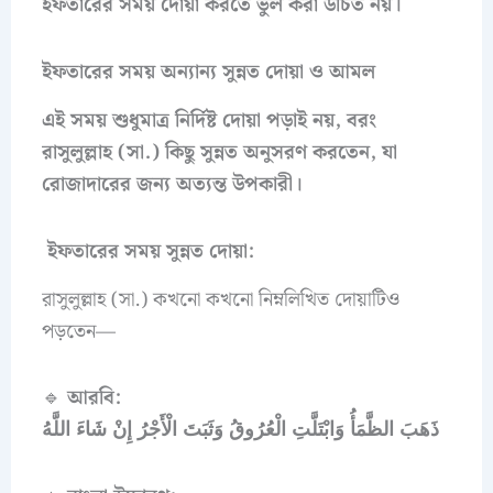
ইফতারের সময় দোয়া করতে ভুল করা উচিত নয়।
ইফতারের সময় অন্যান্য সুন্নত দোয়া ও আমল
এই সময় শুধুমাত্র নির্দিষ্ট দোয়া পড়াই নয়, বরং
রাসুলুল্লাহ (সা.) কিছু সুন্নত অনুসরণ করতেন, যা
রোজাদারের জন্য অত্যন্ত উপকারী।
ইফতারের সময় সুন্নত দোয়া:
রাসুলুল্লাহ (সা.) কখনো কখনো নিম্নলিখিত দোয়াটিও
পড়তেন—
🔹
আরবি:
ذَهَبَ الظَّمَأُ وَابْتَلَّتِ الْعُرُوقُ وَثَبَتَ الْأَجْرُ إِنْ شَاءَ اللَّهُ