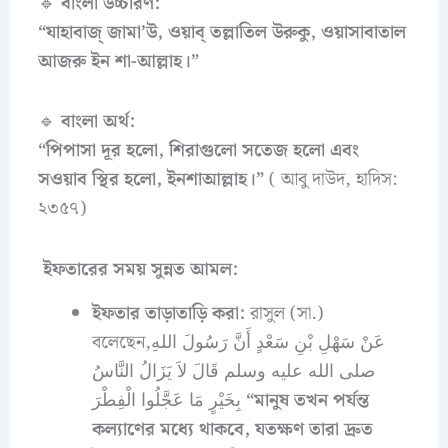
🔹
বাংলা উচ্চারণ:
“যাহাবাজ্ জামা’উ, ওয়াব্ তল্লাতিল উরুকু, ওয়াসাবাতাল
আজরু ইন শা-আল্লাহ।”
🔹
বাংলা অর্থ:
“পিপাসা দূর হলো, শিরাগুলো সতেজ হলো এবং
সওয়াব স্থির হলো, ইনশাআল্লাহ।”
( আবু দাউদ, হাদিস:
২৩৫৭)
ইফতারের সময় সুন্নত আমল:
ইফতার তাড়াতাড়ি করা:
রাসুল (সা.)
বলেছেন,عَنْ سَهْلِ بْنِ سَعْدٍ أَنَّ رَسُولَ اللهِ
صلى الله عليه وسلم قَالَ لاَ يَزَالُ النَّاسُ
بِخَيْرٍ مَا عَجَّلُوا الْفِطْرَ
“মানুষ তখন পর্যন্ত
কল্যাণের মধ্যে থাকবে, যতক্ষণ তারা দ্রুত