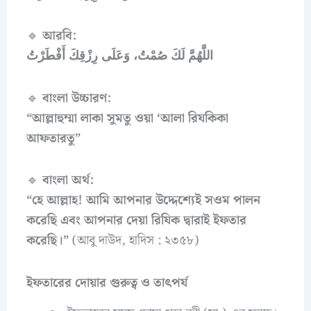
🔹
আরবি:
اللَّهُمَّ لَكَ صُمْتُ، وَعَلَى رِزْقِكَ أَفْطَرْتُ
🔹
বাংলা উচ্চারণ:
“আল্লাহুম্মা লাকা সুমতু ওয়া ‘আলা রিযকিকা
আফতারতু”
🔹
বাংলা অর্থ:
“হে আল্লাহ! আমি আপনার উদ্দেশ্যেই সওম পালন
করেছি এবং আপনার দেয়া রিযিক দ্বারাই ইফতার
করেছি।”
(আবু দাউদ, হাদিস : ২৩৫৮)
ইফতারের দোয়ার গুরুত্ব ও তাৎপর্য