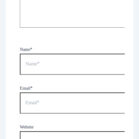
Name*
Email*
Website