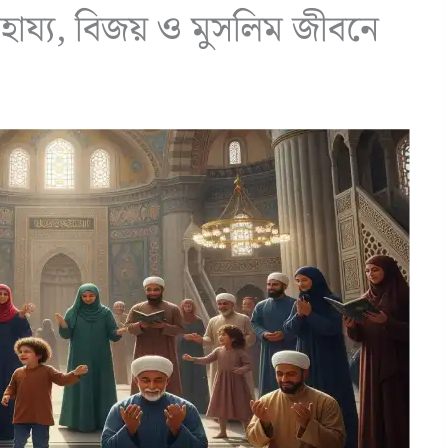
াহায্য, বিজয় ও মুসলিম জীবনে