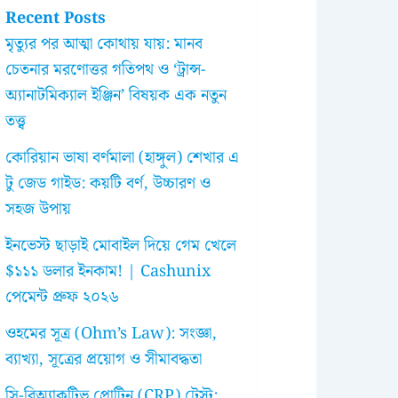
Recent Posts
মৃত্যুর পর আত্মা কোথায় যায়: মানব
চেতনার মরণোত্তর গতিপথ ও ‘ট্রান্স-
অ্যানাটমিক্যাল ইঞ্জিন’ বিষয়ক এক নতুন
তত্ত্ব
কোরিয়ান ভাষা বর্ণমালা (হাঙ্গুল) শেখার এ
টু জেড গাইড: কয়টি বর্ণ, উচ্চারণ ও
সহজ উপায়
ইনভেস্ট ছাড়াই মোবাইল দিয়ে গেম খেলে
$১১১ ডলার ইনকাম! | Cashunix
পেমেন্ট প্রুফ ২০২৬
ওহমের সূত্র (Ohm’s Law): সংজ্ঞা,
ব্যাখ্যা, সূত্রের প্রয়োগ ও সীমাবদ্ধতা
সি-রিঅ্যাকটিভ প্রোটিন (CRP) টেস্ট: