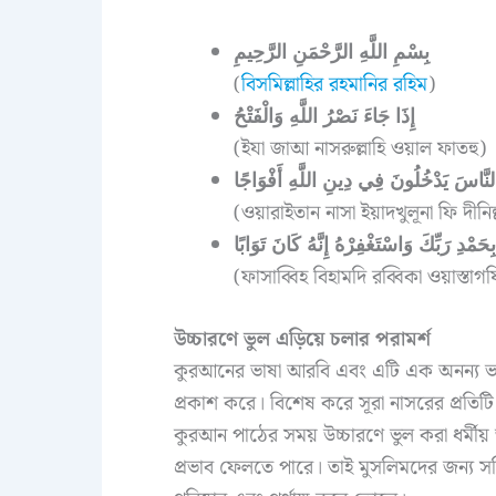
بِسْمِ اللَّهِ الرَّحْمَنِ الرَّحِيمِ
(
বিসমিল্লাহির রহমানির রহিম
)
إِذَا جَاءَ نَصْرُ اللَّهِ وَالْفَتْحُ
(ইযা জাআ নাসরুল্লাহি ওয়াল ফাতহু)
لنَّاسَ يَدْخُلُونَ فِي دِينِ اللَّهِ أَفْوَاجًا
(ওয়ারাইতান নাসা ইয়াদখুলূনা ফি দীন
ِحَمْدِ رَبِّكَ وَاسْتَغْفِرْهُ إِنَّهُ كَانَ تَوَابًا
(ফাসাব্বিহ বিহামদি রব্বিকা ওয়াস্তাগ
উচ্চারণে ভুল এড়িয়ে চলার পরামর্শ
কুরআনের ভাষা আরবি এবং এটি এক অনন্য ভাষা 
প্রকাশ করে। বিশেষ করে সূরা নাসরের প্রতিটি বর
কুরআন পাঠের সময় উচ্চারণে ভুল করা ধর্মীয় অ
প্রভাব ফেলতে পারে। তাই মুসলিমদের জন্য সঠিক 