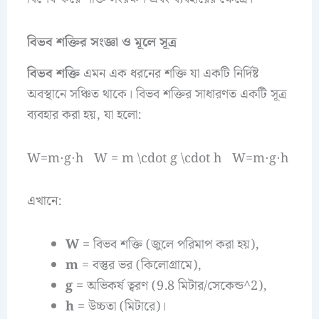
বিভব শক্তির সংজ্ঞা ও মূলে সূত্র
বিভব শক্তি
এমন এক ধরনের শক্তি যা একটি নির্দিষ্ট
অবস্থানে সঞ্চিত থাকে। বিভব শক্তির সাধারণত একটি সূত্র
ব্যবহার করা হয়, যা হলো:
W=m⋅g⋅h W = m \cdot g \cdot h W=m⋅g⋅h
এখানে:
W
= বিভব শক্তি (জুলে পরিমাপ করা হয়),
m
= বস্তুর ভর (কিলোগ্রামে),
g
= অভিকর্ষ ত্বরণ (9.8 মিটার/সেকেন্ড^2),
h
= উচ্চতা (মিটারে)।