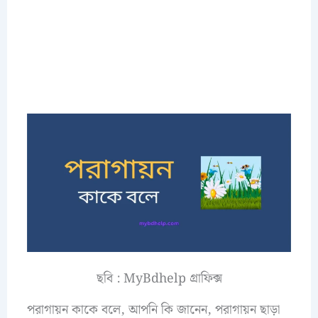
ছবি : MyBdhelp গ্রাফিক্স
পরাগায়ন কাকে বলে, আপনি কি জানেন, পরাগায়ন ছাড়া