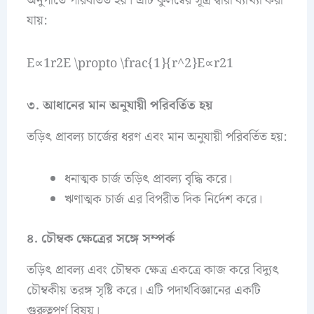
অনুপাতে পরিবর্তিত হয়। এটি কুলম্বের সূত্র দ্বারা ব্যাখ্যা করা
যায়:
E∝1r2E \propto \frac{1}{r^2}E∝r21​
৩. আধানের মান অনুযায়ী পরিবর্তিত হয়
তড়িৎ প্রাবল্য চার্জের ধরণ এবং মান অনুযায়ী পরিবর্তিত হয়:
ধনাত্মক চার্জ তড়িৎ প্রাবল্য বৃদ্ধি করে।
ঋণাত্মক চার্জ এর বিপরীত দিক নির্দেশ করে।
৪. চৌম্বক ক্ষেত্রের সঙ্গে সম্পর্ক
তড়িৎ প্রাবল্য এবং চৌম্বক ক্ষেত্র একত্রে কাজ করে বিদ্যুৎ
চৌম্বকীয় তরঙ্গ সৃষ্টি করে। এটি পদার্থবিজ্ঞানের একটি
গুরুত্বপূর্ণ বিষয়।