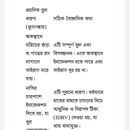
প্রচলিত ভুল
ধারণা
সঠিক বৈজ্ঞানিক তথ্য
(কুসংস্কার)
ক্ষতস্থানে
মরিচের গুঁড়া
এটি সম্পূর্ণ ভুল এবং
বা গাছের রস
বিপজ্জনক। এতে ক্ষতস্থানে
লাগালে
ইনফেকশন হতে পারে এবং
ভাইরাস মরে
ভাইরাস দূর হয় না।
যায়।
নাভির
এটি পুরনো ধারণা। বর্তমানে
চারপাশে
হাতের বাহুতে চামড়ার নিচে
ইনজেকশন
আধুনিক ও নিরাপদ টিকা
দিতে হয়, যা
(IDRV) দেওয়া হয়, যা
খুব
প্রায় ব্যথামুক্ত।