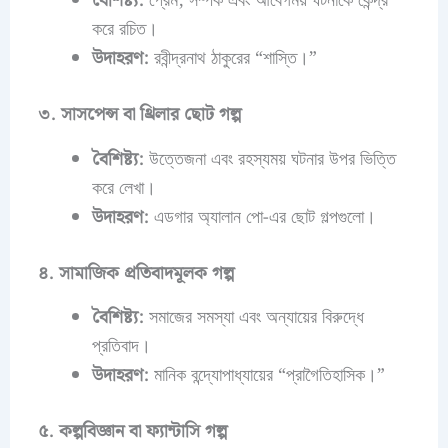
বৈশিষ্ট্য:
প্রেম, সম্পর্ক এবং আবেগময় ঘটনাকে কেন্দ্র
করে রচিত।
উদাহরণ:
রবীন্দ্রনাথ ঠাকুরের “শাস্তি।”
৩. সাসপেন্স বা থ্রিলার ছোট গল্প
বৈশিষ্ট্য:
উত্তেজনা এবং রহস্যময় ঘটনার উপর ভিত্তি
করে লেখা।
উদাহরণ:
এডগার অ্যালান পো-এর ছোট গল্পগুলো।
৪. সামাজিক প্রতিবাদমূলক গল্প
বৈশিষ্ট্য:
সমাজের সমস্যা এবং অন্যায়ের বিরুদ্ধে
প্রতিবাদ।
উদাহরণ:
মানিক বন্দ্যোপাধ্যায়ের “প্রাগৈতিহাসিক।”
৫. কল্পবিজ্ঞান বা ফ্যান্টাসি গল্প