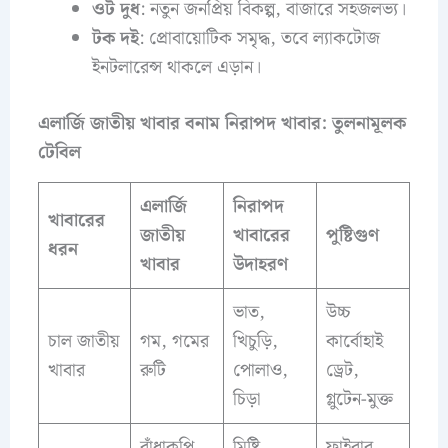
ওট দুধ
: নতুন জনপ্রিয় বিকল্প, বাজারে সহজলভ্য।
টক দই
: প্রোবায়োটিক সমৃদ্ধ, তবে ল্যাকটোজ
ইনটলারেন্স থাকলে এড়ান।
এলার্জি জাতীয় খাবার বনাম নিরাপদ খাবার: তুলনামূলক
টেবিল
এলার্জি
নিরাপদ
খাবারের
জাতীয়
খাবারের
পুষ্টিগুণ
ধরন
খাবার
উদাহরণ
ভাত,
উচ্চ
চাল জাতীয়
গম, গমের
খিচুড়ি,
কার্বোহাই
খাবার
রুটি
পোলাও,
ড্রেট,
চিড়া
গ্লুটেন-মুক্ত
বাঁধাকপি
মিষ্টি
ফাইবার,