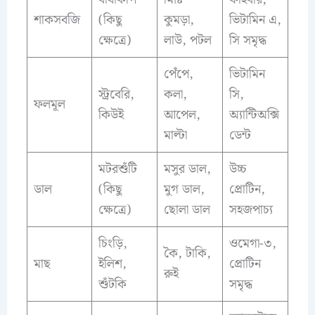
শাকসবজি
(কিছু
কুমড়া,
ভিটামিন এ,
ক্ষেত্রে)
লাউ, পটল
সি সমৃদ্ধ
পেঁপে,
ভিটামিন
স্ট্রবেরি,
কলা,
সি,
ফলমূল
কিউই
আপেল,
অ্যান্টিঅক্সি
মাল্টা
ডেন্ট
মটরশুঁটি
মসুর ডাল,
উচ্চ
ডাল
(কিছু
মুগ ডাল,
প্রোটিন,
ক্ষেত্রে)
ছোলা ডাল
সহজপাচ্য
চিংড়ি,
ওমেগা-৩,
কৈ, টাকি,
মাছ
ইলিশ,
প্রোটিন
রুই
শুঁটকি
সমৃদ্ধ