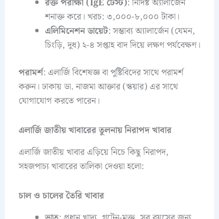
রক্ত পরীক্ষা (IgE টেস্ট)
: নির্দিষ্ট অ্যালার্জেন
শনাক্ত করে। খরচ: ৩,০০০-৮,০০০ টাকা।
এলিমিনেশন ডায়েট
: সম্ভাব্য অ্যালার্জেন (যেমন,
চিংড়ি, দুধ) ২-৪ সপ্তাহ বাদ দিয়ে লক্ষণ পর্যবেক্ষণ।
পরামর্শ
: এলার্জি বিশেষজ্ঞ বা পুষ্টিবিদের সাথে পরামর্শ
করুন। ঢাকায় ডা. নাজমা আক্তার (স্কয়ার) এর সাথে
যোগাযোগ করতে পারেন।
এলার্জি জাতীয় খাবারের তুলনায় নিরাপদ খাবার
এলার্জি জাতীয় খাবার এড়িয়ে নিচে কিছু নিরাপদ,
সহজপাচ্য খাবারের তালিকা দেওয়া হলো:
চাল ও চালের তৈরি খাবার
ভাত
: প্রধান খাদ্য, গ্লুটেন-মুক্ত, সব বয়সের জন্য