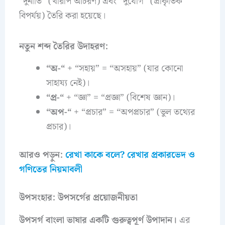
“দুর্নীতি” (খারাপ আচরণ) এবং “দুর্যোগ” (প্রাকৃতিক
বিপর্যয়) তৈরি করা হয়েছে।
নতুন শব্দ তৈরির উদাহরণ:
“অ-“
+ “সহায়” = “অসহায়” (যার কোনো
সাহায্য নেই)।
“প্র-“
+ “জ্ঞা” = “প্রজ্ঞা” (বিশেষ জ্ঞান)।
“অপ-“
+ “প্রচার” = “অপপ্রচার” (ভুল তথ্যের
প্রচার)।
আরও পড়ুন:
রেখা কাকে বলে? রেখার প্রকারভেদ ও
গণিতের নিয়মাবলী
উপসংহার: উপসর্গের প্রয়োজনীয়তা
উপসর্গ বাংলা ভাষার একটি গুরুত্বপূর্ণ উপাদান।
এর